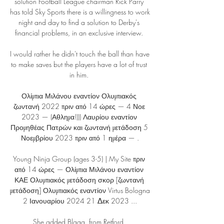
solution Football League chairman Rick Parry 
has told Sky Sports there is a willingness to work 
night and day to find a solution to Derby's 
financial problems, in an exclusive interview. 

I would rather he didn't touch the ball than have 
to make saves but the players have a lot of trust 
in him. 

Ολίμπια Μιλάνου εναντίον Ολυμπιακός 
ζωντανή 2022 πριν από 14 ώρες — 4 Νοε 
2023 — (Αθλημα!))) Λαυρίου εναντίον 
Προμηθέας Πατρών και ζωντανή μετάδοση 5 
Νοεμβρίου 2023 πριν από 1 ημέρα — .

Young Ninja Group (ages 3-5) | My Site πριν 
από 14 ώρες — Ολίμπια Μιλάνου εναντίον 
ΚΑΕ Ολυμπιακός μετάδοση σκορ [ζωντανή 
μετάδοση] Ολυμπιακός εναντίον Virtus Bologna 
2 Ιανουαρίου 2024 21 Δεκ 2023 ...

She added Blagg, from Retford, 