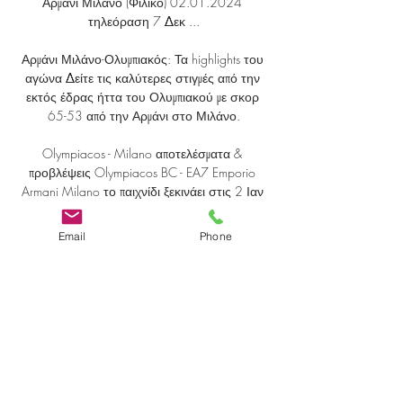
Αρμάνι Μιλάνο (Φιλικό) 02.01.2024 
τηλεόραση 7 Δεκ ...

Αρμάνι Μιλάνο-Ολυμπιακός: Τα highlights του 
αγώνα Δείτε τις καλύτερες στιγμές από την 
εκτός έδρας ήττα του Ολυμπιακού με σκορ 
65-53 από την Αρμάνι στο Μιλάνο.

Olympiacos - Milano αποτελέσματα & 
προβλέψεις Olympiacos BC - EA7 Emporio 
Armani Milano το παιχνίδι ξεκινάει στις 2 Ιαν 
2024 στις 7:15:00 μ.μ. UTC. Ακολουθήστε 
το παιχνίδι στο Sofascore με ζωντανά ...

Email
Phone
Then the game took another turn when Gabriel 
Magalhaes picked up a second booking for 
disrupting a Manchester City counter-attack. 

Jota’s record with the Reds is excellent; 22 goals 
in 47 appearances, only 33 of which have 
been starts. 
