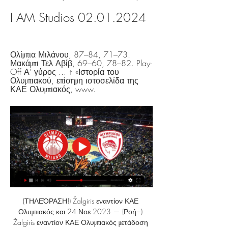
I AM Studios 02.01.2024
Ολίμπια Μιλάνου, 87–84, 71–73. 
Μακάμπι Τελ Αβίβ, 69–60, 78–82. Play-
Off Α' γύρος ... ↑ «Ιστορία του 
Ολυμπιακού, επίσημη ιστοσελίδα της 
ΚΑΕ Ολυμπιακός, www.
(ΤΗΛΕΌΡΑΣΗ!) Žalgiris εναντίον ΚΑΕ 
Ολυμπιακός και 24 Νοε 2023 — (Ροή=) 
Žalgiris εναντίον ΚΑΕ Ολυμπιακός μετάδοση 