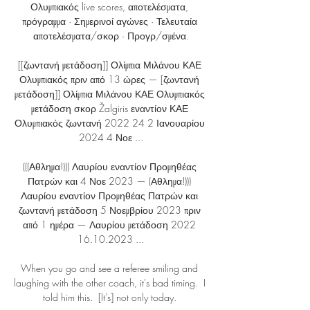
Ολυμπιακός live scores, αποτελέσματα, 
πρόγραμμα · Σημερινοί αγώνες · Τελευταία 
αποτελέσματα/σκορ · Προγρ/σμένα.

[[ζωντανή μετάδοση]] Ολίμπια Μιλάνου ΚΑΕ 
Ολυμπιακός πριν από 13 ώρες — [ζωντανή 
μετάδοση]] Ολίμπια Μιλάνου ΚΑΕ Ολυμπιακός 
μετάδοση σκορ Žalgiris εναντίον ΚΑΕ 
Ολυμπιακός ζωντανή 2022 24 2 Ιανουαρίου 
2024 4 Νοε ...

(((Αθλημα!))) Λαυρίου εναντίον Προμηθέας 
Πατρών και 4 Νοε 2023 — (Αθλημα!))) 
Λαυρίου εναντίον Προμηθέας Πατρών και 
ζωντανή μετάδοση 5 Νοεμβρίου 2023 πριν 
από 1 ημέρα — Λαυρίου μετάδοση 2022 
16.10.2023 ...

When you go and see a referee smiling and 
laughing with the other coach, it's bad timing.  I 
told him this.  [It's] not only today. 
