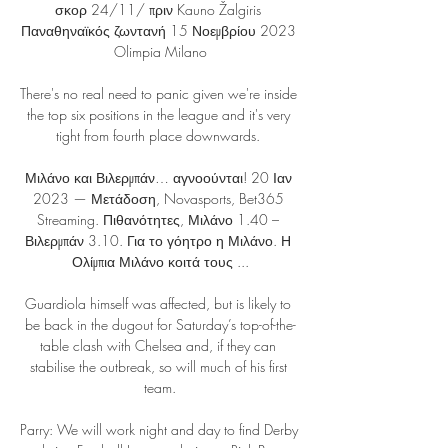
σκορ 24/11/ πριν Kauno Žalgiris 
Παναθηναϊκός ζωντανή 15 Νοεμβρίου 2023 
Olimpia Milano

There's no real need to panic given we're inside 
the top six positions in the league and it's very 
tight from fourth place downwards. 

Μιλάνο και Βιλερμπάν… αγνοούνται! 20 Ιαν 
2023 — Μετάδοση, Novasports, Bet365 
Streaming. Πιθανότητες, Μιλάνο 1.40 – 
Βιλερμπάν 3.10. Για το γόητρο η Μιλάνο. Η 
Ολίμπια Μιλάνο κοιτά τους ...

Guardiola himself was affected, but is likely to 
be back in the dugout for Saturday’s top-of-the-
table clash with Chelsea and, if they can 
stabilise the outbreak, so will much of his first 
team.

Parry: We will work night and day to find Derby 