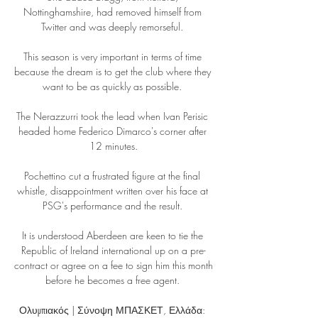
Nottinghamshire, had removed himself from 
Twitter and was deeply remorseful. 

This season is very important in terms of time 
because the dream is to get the club where they 
want to be as quickly as possible. 

The Nerazzurri took the lead when Ivan Perisic 
headed home Federico Dimarco's corner after 
12 minutes.

Pochettino cut a frustrated figure at the final 
whistle, disappointment written over his face at 
PSG's performance and the result. 

It is understood Aberdeen are keen to tie the 
Republic of Ireland international up on a pre-
contract or agree on a fee to sign him this month 
before he becomes a free agent. 

Ολυμπιακός | Σύνοψη ΜΠΑΣΚΕΤ, Ελλάδα: 