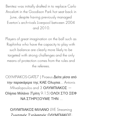
Benitez was initially drafted in to replace Carlo 
Ancelotti in the Goodison Park hot seat back in 
June, despite having previously managed 
Everton's arch-rivals Liverpool between 2004 
and 2010.

Players of great imagination on the ball such as 
Raphinha who have the capacity to play with 
such balance are clearly more likely to be 
targeted with strong challenges and the only 
means of protection comes from the rules and 
the referees. 

OLYMPIAKOS-GATE7 | Piraeus Δείτε μέσα από 
την παρακάμερα της ΚΑΕ Ολυμπια... Antonis 
Mhxalopoulos and 3 ΟΛΥΜΠΙΑΚΟΣ — 
Ολίμπια Μιλάνο (Τρίτη 9:15) ΟΛΟΙ ΣΤΟ ΣΕΦ 
ΝΑ ΣΤΗΡΙΞΟΥΜΕ ΤΗΝ ...

ΟΛΥΜΠΙΑΚΟΣ-ΜΙΛΑΝΟ LIVE Streaming 
Ζωντανός Σχολιασμός ΟΛΥΜΠΙΑΚΟΣ-