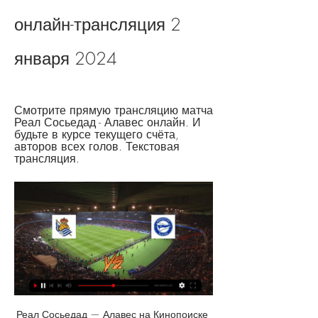
онлайн-трансляция 2 
января 2024
Смотрите прямую трансляцию матча 
Реал Сосьедад - Алавес онлайн. И 
будьте в курсе текущего счёта, 
авторов всех голов. Текстовая 
трансляция.
Реал Сосьедад — Алавес на Кинопоиске 