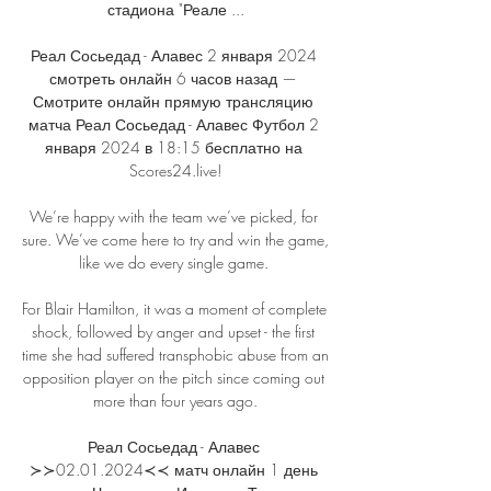
стадиона "Реале ...

Реал Сосьедад - Алавес 2 января 2024 
смотреть онлайн 6 часов назад — 
Смотрите онлайн прямую трансляцию 
матча Реал Сосьедад - Алавес Футбол 2 
января 2024 в 18:15 бесплатно на 
Scores24.live!

We’re happy with the team we’ve picked, for 
sure. We’ve come here to try and win the game, 
like we do every single game. 

For Blair Hamilton, it was a moment of complete 
shock, followed by anger and upset - the first 
time she had suffered transphobic abuse from an 
opposition player on the pitch since coming out 
more than four years ago.

Реал Сосьедад - Алавес 
≻≻02.01.2024≺≺ матч онлайн 1 день 