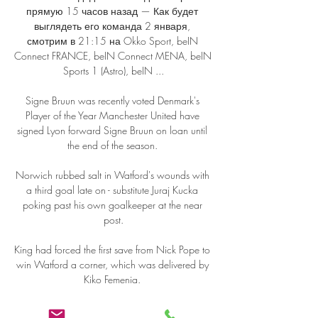
прямую 15 часов назад — Как будет 
выглядеть его команда 2 января, 
смотрим в 21:15 на Okko Sport, beIN 
Connect FRANCE, beIN Connect MENA, beIN 
Sports 1 (Astro), beIN ...

Signe Bruun was recently voted Denmark's 
Player of the Year Manchester United have 
signed Lyon forward Signe Bruun on loan until 
the end of the season. 

Norwich rubbed salt in Watford's wounds with 
a third goal late on - substitute Juraj Kucka 
poking past his own goalkeeper at the near 
post.

King had forced the first save from Nick Pope to 
win Watford a corner, which was delivered by 
Kiko Femenia. 

Premier League Predictions: Chelsea vs 