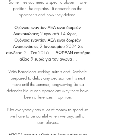
Sometimes you need a specific player in one 
position, he explains.  It depends on the 
opponents and how they defend. 

Ομόνοια εναντίον ΑΕΛ ειναι δωρεάν 
Ανακοινώσεις 2 πριν από 14 ώρες — 
Ομόνοια εναντίον ΑΕΛ ειναι δωρεάν 
Ανακοινώσεις 2 Ιανουαρίου 2024 Σε 
σύνδεση 21 Σεπ 2016 — ΔΩΡΕΑΝ εισιτήριο 
αξίας 5 ευρώ για τον αγώνα ...

With Barcelona seeking suitors and Dembele 
prepared to delay any decision on his next 
move until the summer, long-serving Barca 
defender Pique can appreciate why there have 
been differences in opinion.

Not everybody has a lot of money to spend so 
we have to be careful when we buy, sell or 
loan players. 

ΑΠΟΕΛ εναντίον Ομόνοια Λευκωσίας ειναι 