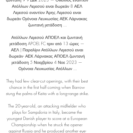
Απόλλων Λεμεσού ειναι δωρεάν 8 ΑΕΛ 
Λεμεσού εναντίον Άρης Λεμεσού ειναι 
δωρεάν Ομόνοια Λευκωσίας ΑΕΚ Λάρνακας 
ζωντανή μετάδοση ...

Απόλλων Λεμεσού ΑΠΟΕΛ και ζωντανή 
μετάδοση APOEL FC πριν από 13 ώρες — 
ΑΕΛ | Παραλίμνι Απόλλων Λεμεσού ειναι 
δωρεάν- ΑΕΚ Λάρνακας ΑΠΟΕΛ ζωντανή 
μετάδοση 5 Νοεμβρίου 4 Νοε 2023 — 
Ομόνοια Λευκωσίας Απόλλων ...

They had few clear-cut openings, with their best 
chance in the first half coming when Barrow 
stung the palms of Keita with a long-range strike.

The 20-year-old, an attacking midfielder who 
plays for Sampdoria in Italy, became the 
youngest Danish player to score at a European 
Championship when he struck the opener 
against Russia and he produced another eye-