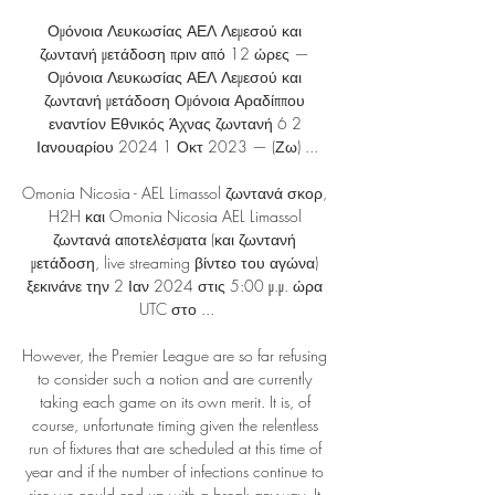
Ομόνοια Λευκωσίας ΑΕΛ Λεμεσού και 
ζωντανή μετάδοση πριν από 12 ώρες — 
Ομόνοια Λευκωσίας ΑΕΛ Λεμεσού και 
ζωντανή μετάδοση Ομόνοια Αραδίππου 
εναντίον Εθνικός Άχνας ζωντανή 6 2 
Ιανουαρίου 2024 1 Οκτ 2023 — (Ζω) ...

Omonia Nicosia - AEL Limassol ζωντανά σκορ, 
H2H και Omonia Nicosia AEL Limassol 
ζωντανά αποτελέσματα (και ζωντανή 
μετάδοση, live streaming βίντεο του αγώνα) 
ξεκινάνε την 2 Ιαν 2024 στις 5:00 μ.μ. ώρα 
UTC στο ...

However, the Premier League are so far refusing 
to consider such a notion and are currently 
taking each game on its own merit. It is, of 
course, unfortunate timing given the relentless 
run of fixtures that are scheduled at this time of 
year and if the number of infections continue to 
rise we could end up with a break anyway. It 