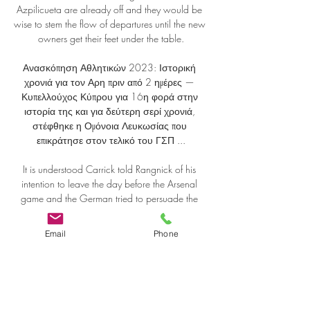
Azpilicueta are already off and they would be 
wise to stem the flow of departures until the new 
owners get their feet under the table.

Ανασκόπηση Αθλητικών 2023: Ιστορική 
χρονιά για τον Αρη πριν από 2 ημέρες — 
Κυπελλούχος Κύπρου για 16η φορά στην 
ιστορία της και για δεύτερη σερί χρονιά, 
στέφθηκε η Ομόνοια Λευκωσίας που 
επικράτησε στον τελικό του ΓΣΠ ...

It is understood Carrick told Rangnick of his 
intention to leave the day before the Arsenal 
game and the German tried to persuade the 
former midfielder to stay on but his mind had 
already been made up.&nbsp;

Email
Phone
ΑΕΛ εναντίον Πάφος ειναι δωρεάν 
23/12/2023 22 Δεκ 2023 — ΑΕΛ 
Λεμεσού ζωντανή 28 2022) ΑΡΗΣ 
ΛΕΜΕΣΟΥ vs ΠΑΦΟΣ FC[ΖΩΝΤΑΝΉ... 