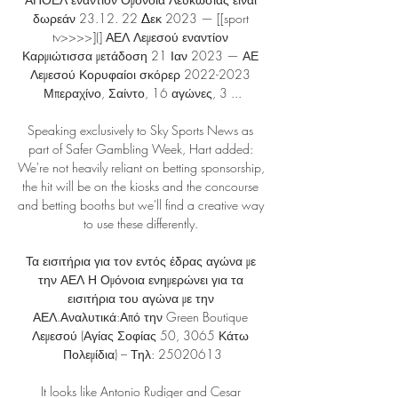
δωρεάν 23.12. 22 Δεκ 2023 — [[sport 
tv>>>>](] ΑΕΛ Λεμεσού εναντίον 
Καρμιώτισσα μετάδοση 21 Ιαν 2023 — ΑΕ 
Λεμεσού Κορυφαίοι σκόρερ 2022-2023 
Μπεραχίνο, Σαίντο, 16 αγώνες, 3 ...

Speaking exclusively to Sky Sports News as 
part of Safer Gambling Week, Hart added: 
We're not heavily reliant on betting sponsorship, 
the hit will be on the kiosks and the concourse 
and betting booths but we'll find a creative way 
to use these differently. 

Τα εισιτήρια για τον εντός έδρας αγώνα με 
την ΑΕΛ Η Ομόνοια ενημερώνει για τα 
εισιτήρια του αγώνα με την 
ΑΕΛ.Αναλυτικά:Από την Green Boutique 
Λεμεσού (Αγίας Σοφίας 50, 3065 Κάτω 
Πολεμίδια) – Τηλ: 25020613

It looks like Antonio Rudiger and Cesar 