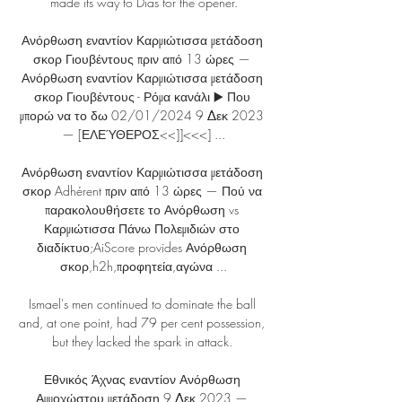
made its way to Dias for the opener.

Ανόρθωση εναντίον Καρμιώτισσα μετάδοση 
σκορ Γιουβέντους πριν από 13 ώρες — 
Ανόρθωση εναντίον Καρμιώτισσα μετάδοση 
σκορ Γιουβέντους - Ρόμα κανάλι ▶️ Που 
μπορώ να το δω 02/01/2024 9 Δεκ 2023 
— [ΕΛΕΎΘΕΡΟΣ<<]]<<<] ...

Ανόρθωση εναντίον Καρμιώτισσα μετάδοση 
σκορ Adhérent πριν από 13 ώρες — Πού να 
παρακολουθήσετε το Ανόρθωση vs 
Καρμιώτισσα Πάνω Πολεμιδιών στο 
διαδίκτυο;AiScore provides Ανόρθωση 
σκορ,h2h,προφητεία,αγώνα ...

Ismael's men continued to dominate the ball 
and, at one point, had 79 per cent possession, 
but they lacked the spark in attack. 

Εθνικός Άχνας εναντίον Ανόρθωση 
Αμμοχώστου μετάδοση 9 Δεκ 2023 — 