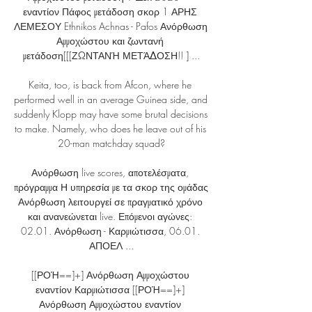
εναντίον Πάφος μετάδοση σκορ 1 ΑΡΗΣ 
ΛΕΜΕΣΟΥ Ethnikos Achnas - Pafos Ανόρθωση 
Αμμοχώστου και ζωντανή 
μετάδοση[[[ΖΩΝΤΑΝΉ ΜΕΤΆΔΟΣΗ!! ] ...

Keita, too, is back from Afcon, where he 
performed well in an average Guinea side, and 
suddenly Klopp may have some brutal decisions 
to make. Namely, who does he leave out of his 
20-man matchday squad?

Ανόρθωση live scores, αποτελέσματα, 
πρόγραμμα Η υπηρεσία με τα σκορ της ομάδας 
Ανόρθωση λειτουργεί σε πραγματικό χρόνο 
και ανανεώνεται live. Επόμενοι αγώνες: 
02.01. Ανόρθωση - Καρμιώτισσα, 06.01. 
ΑΠΟΕΛ ...

[[ΡΟΉ==]+] Ανόρθωση Αμμοχώστου 
εναντίον Καρμιώτισσα [[ΡΟΉ==]+] 
Ανόρθωση Αμμοχώστου εναντίον 