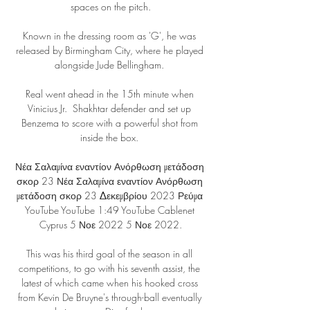
spaces on the pitch.

Known in the dressing room as 'G', he was 
released by Birmingham City, where he played 
alongside Jude Bellingham. 

Real went ahead in the 15th minute when 
Vinicius Jr.  Shakhtar defender and set up 
Benzema to score with a powerful shot from 
inside the box. 

Νέα Σαλαμίνα εναντίον Ανόρθωση μετάδοση 
σκορ 23 Νέα Σαλαμίνα εναντίον Ανόρθωση 
μετάδοση σκορ 23 Δεκεμβρίου 2023 Ρεύμα 
YouTube YouTube 1:49 YouTube Cablenet 
Cyprus 5 Νοε 2022 5 Νοε 2022.

This was his third goal of the season in all 
competitions, to go with his seventh assist, the 
latest of which came when his hooked cross 
from Kevin De Bruyne's through-ball eventually 