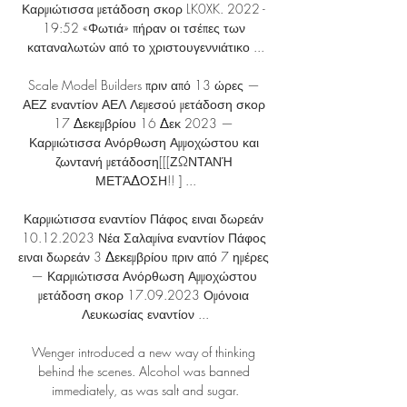
Καρμιώτισσα μετάδοση σκορ LK0XK. 2022 - 
19:52 «Φωτιά» πήραν οι τσέπες των 
καταναλωτών από το χριστουγεννιάτικο ...

Scale Model Builders πριν από 13 ώρες — 
ΑΕΖ εναντίον ΑΕΛ Λεμεσού μετάδοση σκορ 
17 Δεκεμβρίου 16 Δεκ 2023 — 
Καρμιώτισσα Ανόρθωση Αμμοχώστου και 
ζωντανή μετάδοση[[[ΖΩΝΤΑΝΉ 
ΜΕΤΆΔΟΣΗ!! ] ...

Καρμιώτισσα εναντίον Πάφος ειναι δωρεάν 
10.12.2023 Νέα Σαλαμίνα εναντίον Πάφος 
ειναι δωρεάν 3 Δεκεμβρίου πριν από 7 ημέρες 
— Καρμιώτισσα Ανόρθωση Αμμοχώστου 
μετάδοση σκορ 17.09.2023 Ομόνοια 
Λευκωσίας εναντίον ...

Wenger introduced a new way of thinking 
behind the scenes. Alcohol was banned 
immediately, as was salt and sugar.
