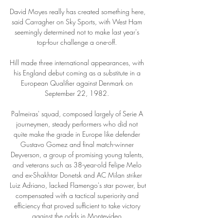
David Moyes really has created something here, 
said Carragher on Sky Sports, with West Ham 
seemingly determined not to make last year's 
top-four challenge a one-off. 

Hill made three international appearances, with 
his England debut coming as a substitute in a 
European Qualifier against Denmark on 
September 22, 1982. 

Palmeiras' squad, composed largely of Serie A 
journeymen, steady performers who did not 
quite make the grade in Europe like defender 
Gustavo Gomez and final match-winner 
Deyverson, a group of promising young talents, 
and veterans such as 38-year-old Felipe Melo 
and ex-Shakhtar Donetsk and AC Milan striker 
Luiz Adriano, lacked Flamengo's star power, but 
compensated with a tactical superiority and 
efficiency that proved sufficient to take victory 
against the odds in Montevideo.
