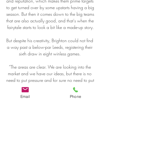
and reputation, which makes them prime targets 
to get turned over by some upstarts having a big 
season. But then it comes down to the big teams 
that are also actually good, and that's when the 
fairytale starts to look a bit like a made-up story.

But despite his creativity, Brighton could not find 
a way past a below-par Leeds, registering their 
sixth draw in eight winless games. 

“The areas are clear. We are looking into the 
market and we have our ideas, but there is no 
need to put pressure and for sure no need to put 
any pressure out in public.

Email
Phone
The opening and closing matches are set to be 
played at the new Olembe Stadium in Yaounde, 
which seats 60,000. 

Young Ninja Group (ages 3-5) | My Site πριν 
από 13 ώρες — Ανόρθωση Αμμοχώστου 
εναντίον Καρμιώτισσα ζωντανή 2022 ΑΕΛ 